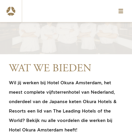
HOME
VACATURES
OVER ONS
ONZE TEAMS
WAT WE BIEDEN
WAT WE BIEDEN
Wil jij werken bij Hotel Okura Amsterdam, het
CONTACT
meest complete vijfsterrenhotel van Nederland,
EN
onderdeel van de Japanse keten Okura Hotels &
Resorts een lid van The Leading Hotels of the
www.okura.nl
World? Bekijk nu alle voordelen die werken bij
020-6787984
Hotel Okura Amsterdam heeft!