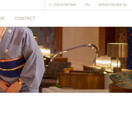
020-6787984
EN
WWW.OKURA.NL
EN
CONTACT