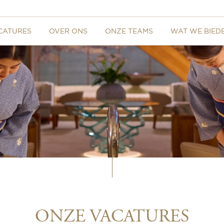
CATURES
OVER ONS
ONZE TEAMS
WAT WE BIED
ONZE VACATURES