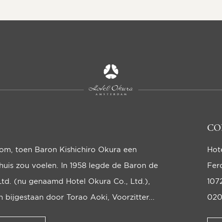
CO
oom, toen Baron Kishichiro Okura een
Hot
huis zou voelen. In 1958 legde de Baron de
Fer
Ltd. (nu genaamd Hotel Okura Co., Ltd.),
107
bijgestaan door Torao Aoki, Voorzit­ter...
020