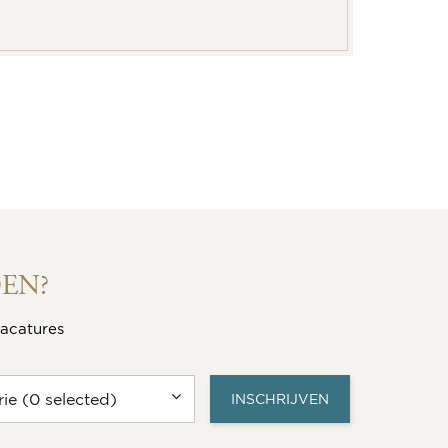
EN?
vacatures
ie (0 selected)
INSCHRIJVEN