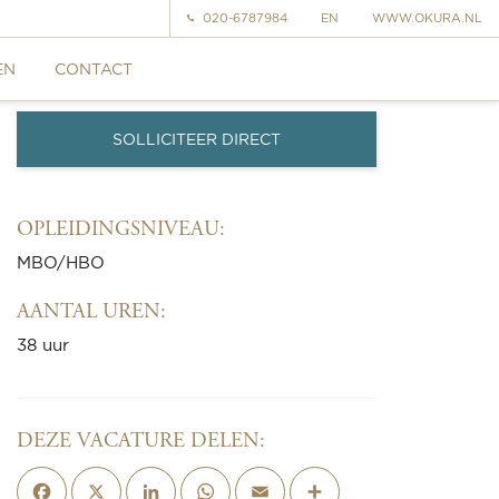
020-6787984
EN
WWW.OKURA.NL
EN
CONTACT
SOLLICITEER DIRECT
OPLEIDINGSNIVEAU:
MBO/HBO
AANTAL UREN:
38 uur
DEZE VACATURE DELEN:
Facebook
X
LinkedIn
WhatsApp
Email
Deel