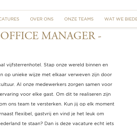
CATURES
OVER ONS
ONZE TEAMS
WAT WE BIED
 OFFICE MANAGER -
l vijfsterrenhotel.
Stap onze wereld binnen
en
n op unieke wijze met elkaar verweven zijn door
cultuur. Al onze medewerkers zorgen samen voor
ervaring voor elke gast. Om dit te realiseren zijn
 om ons team te versterken.
Kun jij op elk moment
aast flexibel, gastvrij en vind je het leuk om
Nederland te staan?
Dan is deze vacature echt iets