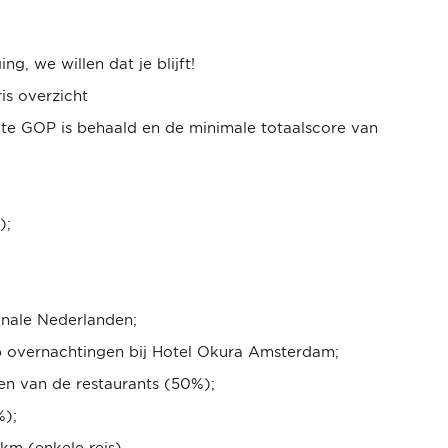
ing, we willen dat je blijft!
is overzicht
ote GOP is behaald en de minimale totaalscore van
);
onale Nederlanden;
op overnachtingen bij Hotel Okura Amsterdam;
een van de restaurants (50%);
%);
km (enkele reis)