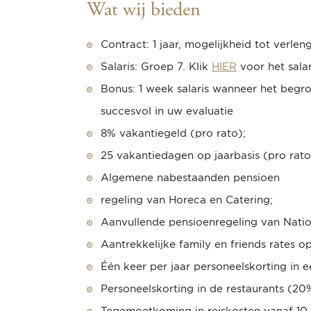
Wat wij bieden
Contract:
1 jaar, mogelijkheid tot verleng
Salaris: Groep 7. Klik
HIER
voor het salar
Bonus:
1 week salaris wanneer het begr
succesvol in uw evaluatie
8% vakantiegeld (pro rato);
25 vakantiedagen op jaarbasis (pro rato
Algemene nabestaanden pensioen
regeling van Horeca en Catering;
Aanvullende pensioenregeling van Nati
Aantrekkelijke family en friends rates 
Één keer per jaar personeelskorting in 
Personeelskorting in de restaurants (20
Tegemoetkoming in reiskosten vanaf 10 