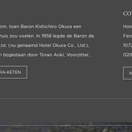
CO
oom, toen Baron Kishichiro Okura een
Hot
huis zou voelen. In 1958 legde de Baron de
Fer
Ltd. (nu genaamd Hotel Okura Co., Ltd.),
107
bijgestaan door Torao Aoki, Voorzit­ter...
020
RA-KETEN