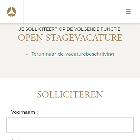
HOME
JE SOLLICITEERT OP DE VOLGENDE FUNCTIE:
VACATURES
OPEN STAGEVACATURE
OVER ONS
Terug naar de vacaturebeschrijving
ONZE TEAMS
WAT WE BIEDEN
CONTACT
SOLLICITEREN
EN
Voornaam
www.okura.nl
020-6787984