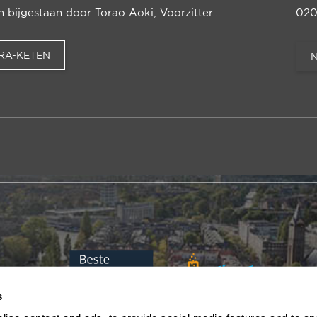
bijgestaan door Torao Aoki, Voorzit­ter...
020
RA-KETEN
s