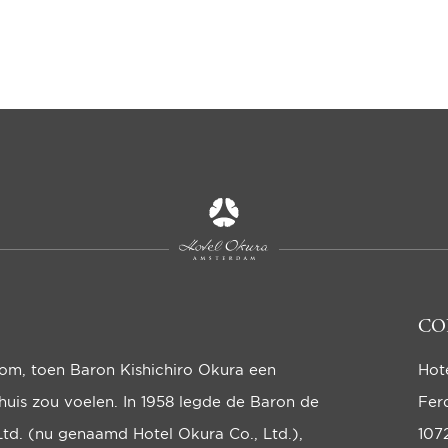
CO
oom, toen Baron Kishichiro Okura een
Hot
huis zou voelen. In 1958 legde de Baron de
Fer
Ltd. (nu genaamd Hotel Okura Co., Ltd.),
107