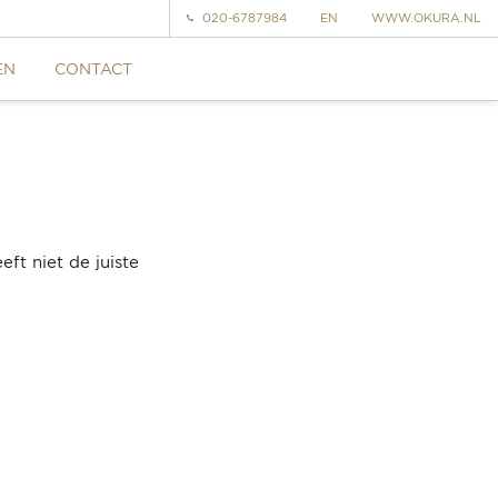
020-6787984
EN
WWW.OKURA.NL
EN
CONTACT
ft niet de juiste