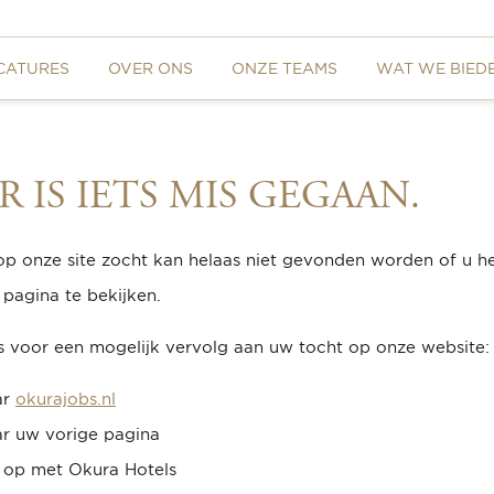
CATURES
OVER ONS
ONZE TEAMS
WAT WE BIED
R IS IETS MIS GEGAAN.
op onze site zocht kan helaas niet gevonden worden of u hee
pagina te bekijken.
s voor een mogelijk vervolg aan uw tocht op onze website:
ar
okurajobs.nl
ar uw vorige pagina
op met Okura Hotels